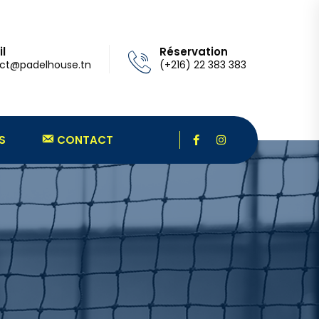
l
Réservation
ct@padelhouse.tn
(+216) 22 383 383
S
CONTACT