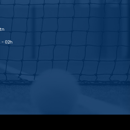
tn
 - 02h